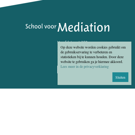
Hoofdstraat 250
Op deze website worden cookies gebruikt om
3972 LK Driebergen
de gebruikservaring te verbeteren en
statistieken bij te kunnen houden. Door deze
06 - 5379 5525
website te gebruiken ga je hiermee akkoord.
Lees meer in de privacyverklaring
Sluiten
Algemene voorwaarden
Disclaimer
Privacy Statement
Cookies