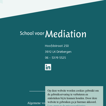
Hoofdstraat 250
3972 LK Driebergen
06 - 5379 5525
Op deze website worden cookies gebruikt om
de gebruikservaring te verbeteren en
statistieken bij te kunnen houden. Door deze
website te gebruiken ga je hiermee akkoord.
Algemene voorwaarden
Disclaimer
Lees meer in de privacyverklaring