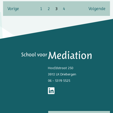
Vorige
1
2
3
4
Volgende
Hoofdstraat 250
3972 LK Driebergen
06 - 5379 5525