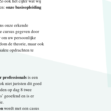
o ook het cijfer wat wij
onze basisopleiding
gen:
ens onze erkende
ige cursus gegeven door
er om uw persoonlijke
ndom de theorie, maar ook
aakte opdrachten te
r professionals
is een
k niet juristen dit goed
rden op dag 8 twee
s’ geoefend en is er
ie.
on
wordt met een casus