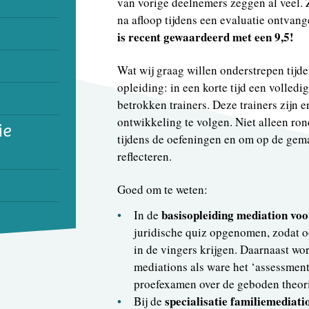
van vorige deelnemers zeggen al veel. Z
na afloop tijdens een evaluatie ontvan
n
is recent gewaardeerd met een 9,5!
n
Wat wij graag willen onderstrepen tijd
opleiding: in een korte tijd een volled
betrokken trainers. Deze trainers zijn 
ontwikkeling te volgen. Niet alleen ro
ie
tijdens de oefeningen en om op de gem
reflecteren.
Goed om te weten:
basisopleiding mediation voo
In de
juridische quiz opgenomen, zodat oo
in de vingers krijgen. Daarnaast wo
mediations als ware het ‘assessment
proefexamen over de geboden theor
specialisatie familiemediati
Bij de