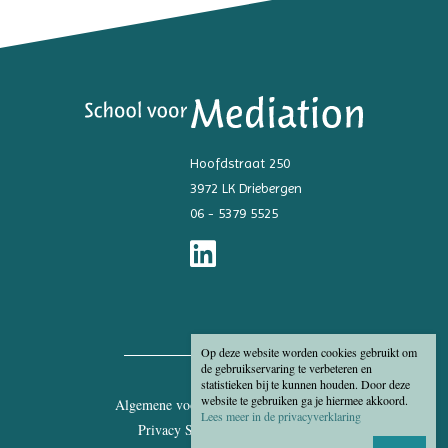
Hoofdstraat 250
3972 LK Driebergen
06 - 5379 5525
Op deze website worden cookies gebruikt om
de gebruikservaring te verbeteren en
statistieken bij te kunnen houden. Door deze
website te gebruiken ga je hiermee akkoord.
Algemene voorwaarden
Disclaimer
Lees meer in de privacyverklaring
Privacy Statement
Cookies