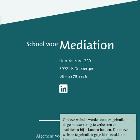
Hoofdstraat 250
3972 LK Driebergen
06 - 5379 5525
Op deze website worden cookies gebruikt om
de gebruikservaring te verbeteren en
statistieken bij te kunnen houden. Door deze
website te gebruiken ga je hiermee akkoord.
Algemene voorwaarden
Disclaimer
Lees meer in de privacyverklaring