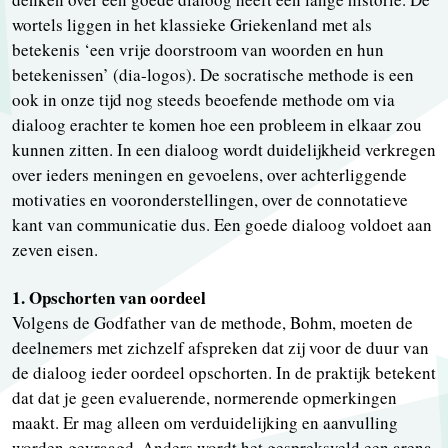
wortels liggen in het klassieke Griekenland met als
betekenis ‘een vrije doorstroom van woorden en hun
betekenissen’ (dia-logos). De socratische methode is een
ook in onze tijd nog steeds beoefende methode om via
dialoog erachter te komen hoe een probleem in elkaar zou
kunnen zitten. In een dialoog wordt duidelijkheid verkregen
over ieders meningen en gevoelens, over achterliggende
motivaties en vooronderstellingen, over de connotatieve
kant van communicatie dus. Een goede dialoog voldoet aan
zeven eisen.
1. Opschorten van oordeel
Volgens de Godfather van de methode, Bohm, moeten de
deelnemers met zichzelf afspreken dat zij voor de duur van
de dialoog ieder oordeel opschorten. In de praktijk betekent
dat dat je geen evaluerende, normerende opmerkingen
maakt. Er mag alleen om verduidelijking en aanvulling
worden gevraagd. Anders wordt het gespreksveld een arena