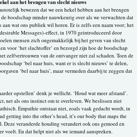
ekel aan het brengen van slecht nieuws
mstotelijk bewezen dat we een hekel hebben aan het brengen
 de boodschap minder nauwkeurig over als we verwachten dat
 aan wat ons publiek wil horen. Er is zelfs een naam voor; het
irable Messages)-effect, in 1970 geintroduceerd door
voelen mensen zich ongemakkelijk bij het geven van slecht
en voor ‘het slachtoffer’ en bezorgd zijn hoe de boodschap
et zelfvertrouwen van de ontvanger niet zal schaden. Toen de
odschap ‘bel naar huis, want er is slecht nieuws’ te delen,
doorgaven ‘bel naar huis’, maar vermeden daarbij te zeggen dat
rder opstellen’ denk je wellicht. ‘Houd wat meer afstand’.
t, net als ons instinct om te overleven. We beslissen niet
athisch. Empathie ontstaat niet, zoals vaak gedacht wordt, in
ad getting into the other’s head, it’s our body that maps the
al. Deze veranderde houding verandert ook ons gemoed en
r voelt. En dat helpt niet als we iemand aanspreken.