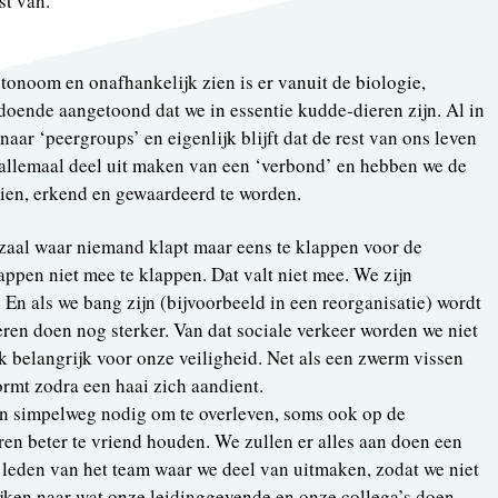
st van.
tonoom en onafhankelijk zien is er vanuit de biologie,
doende aangetoond dat we in essentie kudde-dieren zijn. Al in
naar ‘peergroups’ en eigenlijk blijft dat de rest van ons leven
e allemaal deel uit maken van een ‘verbond’ en hebben we de
zien, erkend en gewaardeerd te worden.
 zaal waar niemand klapt maar eens te klappen voor de
lappen niet mee te klappen. Dat valt niet mee. We zijn
 En als we bang zijn (bijvoorbeeld in een reorganisatie) wordt
ren doen nog sterker. Van dat sociale verkeer worden we niet
ok belangrijk voor onze veiligheid. Net als een zwerm vissen
ormt zodra een haai zich aandient.
n simpelweg nodig om te overleven, soms ook op de
ren beter te vriend houden. We zullen er alles aan doen een
 leden van het team waar we deel van uitmaken, zodat we niet
ijken naar wat onze leidinggevende en onze collega’s doen.