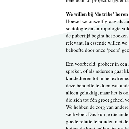
hele team of project krijgt er la
We willen bij ‘de tribe’ horen
Hoewel we onszelf graag als au
sociologie en antropologie vol
de pubertijd begint het zoeken 
relevant. In essentie willen w
behoefte door onze ‘peers’ ge
Een voorbeeld: probeer in een
spreker, of als iedereen gaat k
kuddedieren tot in het extreme.
deze behoefte te doen wat ande
alleen gelukkig, maar het is o
die zich tot één groot geheel v
We hebben de zorg van andere
werkvloer. Dus kun je die ande
goede relatie te houden met de
buiten de boot vallen. En we k