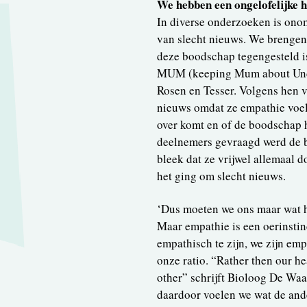
We hebben een ongelofelijke h
In diverse onderzoeken is ono
van slecht nieuws. We brengen
deze boodschap tegengesteld is
MUM (keeping Mum about Undes
Rosen en Tesser. Volgens hen 
nieuws omdat ze empathie voel
over komt en of de boodschap h
deelnemers gevraagd werd de bo
bleek dat ze vrijwel allemaal 
het ging om slecht nieuws.
‘Dus moeten we ons maar wat ha
Maar empathie is een oerinstinc
empathisch te zijn, we zijn emp
onze ratio. “Rather then our he
other” schrijft Bioloog De Wa
daardoor voelen we wat de ande