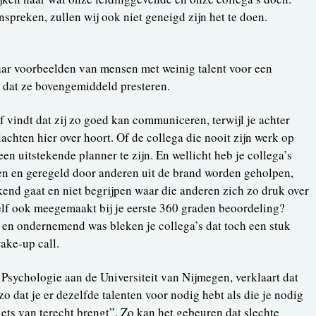
anspreken, zullen wij ook niet geneigd zijn het te doen.
ar voorbeelden van mensen met weinig talent voor een
en dat ze bovengemiddeld presteren.
f vindt dat zij zo goed kan communiceren, terwijl je achter
achten hier over hoort. Of de collega die nooit zijn werk op
t een uitstekende planner te zijn. En wellicht heb je collega’s
nen en geregeld door anderen uit de brand worden geholpen,
kend gaat en niet begrijpen waar die anderen zich zo druk over
elf ook meegemaakt bij je eerste 360 graden beoordeling?
el en ondernemend was bleken je collega’s dat toch een stuk
ake-up call.
Psychologie aan de Universiteit van Nijmegen, verklaart dat
t zo dat je er dezelfde talenten voor nodig hebt als die je nodig
iets van terecht brengt”. Zo kan het gebeuren dat slechte