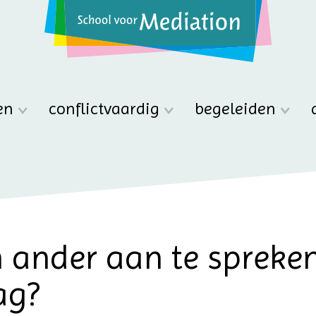
en
conflictvaardig
begeleiden
n ander aan te spreken
ag?