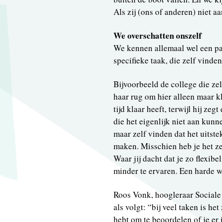
Als zij (ons of anderen) niet a
We overschatten onszelf
We kennen allemaal wel een pa
specifieke taak, die zelf vind
Bijvoorbeeld de college die zel
haar rug om hier alleen maar kl
tijd klaar heeft, terwijl hij zeg
die het eigenlijk niet aan kun
maar zelf vinden dat het uitste
maken. Misschien heb je het z
Waar jij dacht dat je zo flexib
minder te ervaren. Een harde w
Roos Vonk, hoogleraar Sociale 
als volgt: “bij veel taken is he
hebt om te beoordelen of je er 