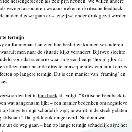
lfde hersengebieden als zelf pijn hebben. We willen andere
als gezegd associëren we aanspreken en kritische feedback
 de ander, dus we gaan er – tenzij we onder druk gezet worden
rte termijn
ky en Kahneman laat zien hoe besluiten kunnen veranderen
waaruit men naar de situatie kijkt verandert. Bij twee slechte
deld voor dat scenario waar nog een beetje ‘hoop’ gloort.
en alleen maar naar de directe consequenties van hun keuzes
fecten op langere termijn. Dit is een manier van ‘framing’ en
oces.
 verwoorden het in
hun boek
als volgt: “Kritische Feedback is
 doen wat aangenaam lijkt – een manier bedenken om negatieve
op lange termijn schadelijk zijn; je wordt in de steek gelaten
eg stilstaan.” Dat geldt ook omgekeerd. Nu doen wat
ie uit de weg gaan – kan op lange termijn schadelijk zijn; het