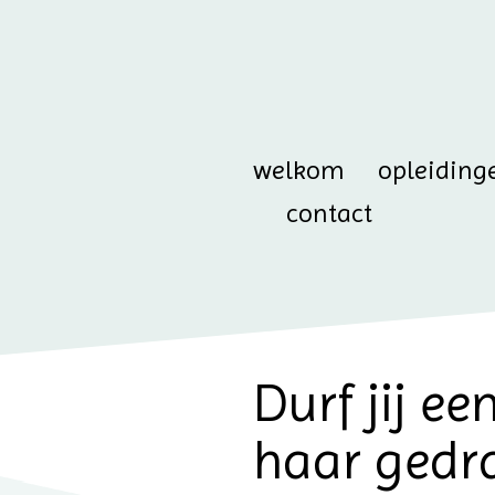
welkom
opleiding
contact
Durf jij ee
haar gedr