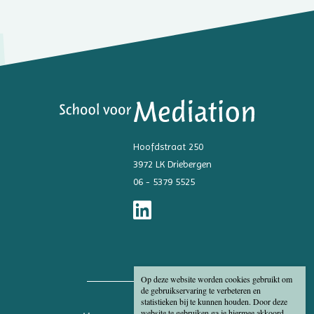
Hoofdstraat 250
3972 LK Driebergen
06 - 5379 5525
Op deze website worden cookies gebruikt om
de gebruikservaring te verbeteren en
statistieken bij te kunnen houden. Door deze
website te gebruiken ga je hiermee akkoord.