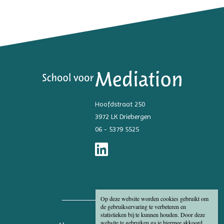
Hoofdstraat 250
3972 LK Driebergen
06 - 5379 5525
Op deze website worden cookies gebruikt om
de gebruikservaring te verbeteren en
statistieken bij te kunnen houden. Door deze
website te gebruiken ga je hiermee akkoord.