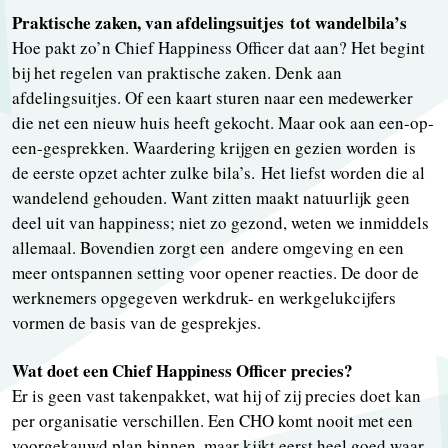
Praktische zaken, van afdelingsuitjes tot wandelbila’s
Hoe pakt zo’n Chief Happiness Officer dat aan? Het begint
bij het regelen van praktische zaken. Denk aan
afdelingsuitjes. Of een kaart sturen naar een medewerker
die net een nieuw huis heeft gekocht. Maar ook aan een-op-
een-gesprekken. Waardering krijgen en gezien worden is
de eerste opzet achter zulke bila’s. Het liefst worden die al
wandelend gehouden. Want zitten maakt natuurlijk geen
deel uit van happiness; niet zo gezond, weten we inmiddels
allemaal. Bovendien zorgt een andere omgeving en een
meer ontspannen setting voor opener reacties. De door de
werknemers opgegeven werkdruk- en werkgelukcijfers
vormen de basis van de gesprekjes.
Wat doet een Chief Happiness Officer precies?
Er is geen vast takenpakket, wat hij of zij precies doet kan
per organisatie verschillen. Een CHO komt nooit met een
voorgekauwd plan binnen, maar kijkt eerst heel goed waar