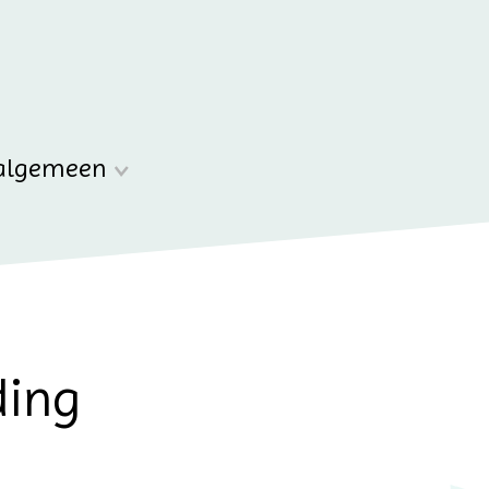
algemeen
ding