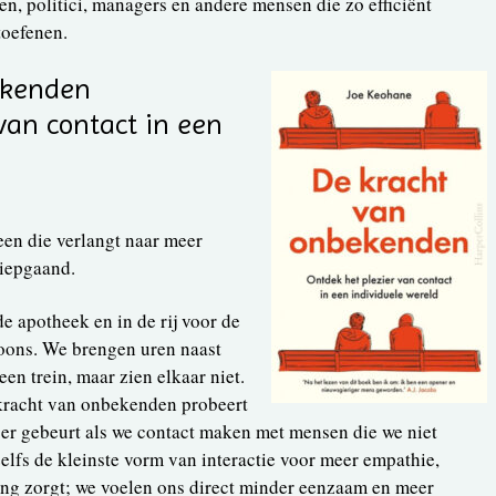
ten, politici, managers en andere mensen die zo efficiënt
toefenen.
ekenden
van contact in een
een die verlangt naar meer
diepgaand.
 apotheek en in de rij voor de
foons. We brengen uren naast
een trein, maar zien elkaar niet.
kracht van onbekenden probeert
er gebeurt als we contact maken met mensen die we niet
zelfs de kleinste vorm van interactie voor meer empathie,
ing zorgt; we voelen ons direct minder eenzaam en meer