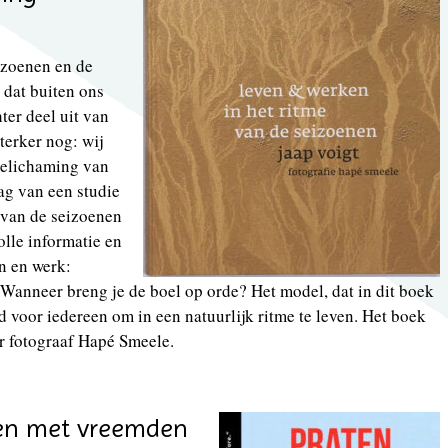
izoenen en de
, dat buiten ons
ter deel uit van
terker nog: wij
 belichaming van
lag van een studie
 van de seizoenen
lle informatie en
en en werk:
Wanneer breng je de boel op orde? Het model, dat in dit boek
d voor iedereen om in een natuurlijk ritme te leven. Het boek
or fotograaf Hapé Smeele.
en met vreemden