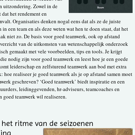
een uitzondering. Zowel in de
kt dat het rendement en
valt. Organisaties denken nogal eens dat als ze de juiste
 in een team en als deze weten wat hen te doen staat, dat het
aak niet zo. De basis voor goed teamwerk, ook op afstand
overzicht van de uitkomsten van wetenschappelijk onderzoek
sch gemaakt met vele voorbeelden, tips en tools. Je krijgt
die nodig zijn voor goed teamwerk en leest hoe je een goede
komt leiderschap en zelfsturend teamwerk aan bod met extra
: hoe realiseer je goed teamwerk als je op afstand samen moet
werk geschreven? ‘Goed teamwerk’ biedt inspiratie en een
tuurders, leidinggevenden, hr-adviseurs, teamcoaches en
n goed teamwerk wil realiseren.
 het ritme van de seizoenen
jing