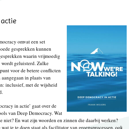
actie
mocracy omvat een set
 goede gesprekken kunnen
 gesprekken waarin vrijmoedig
 wordt geluisterd. Zulke
unt voor de betere conflicten
n aangegaan in plaats van
n: inclusief, met de wijsheid
d.
racy in actie’ gaat over de
tools van Deep Democracy. Wat
 je niet? En wat zijn woorden en zinnen die daarbij werken?
 wat je te doen staat als facilitator van groepsprocessen, ook