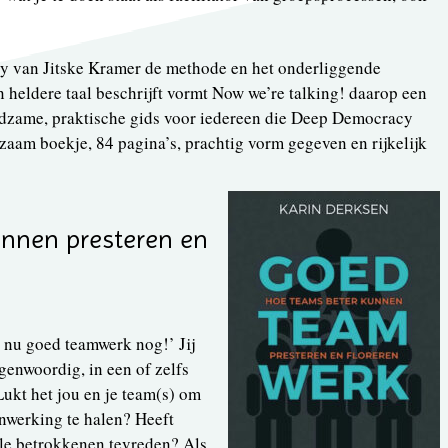
 van Jitske Kramer de methode en het onderliggende
 heldere taal beschrijft vormt Now we’re talking! daarop een
dzame, praktische gids voor iedereen die Deep Democracy
dzaam boekje, 84 pagina’s, prachtig vorm gegeven en rijkelijk
unnen presteren en
 nu goed teamwerk nog!’ Jij
genwoordig, in een of zelfs
Lukt het jou en je team(s) om
enwerking te halen? Heeft
alle betrokkenen tevreden? Als