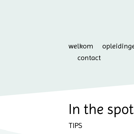
welkom
opleiding
contact
In the spo
TIPS