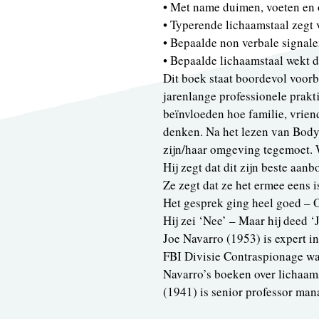
• Met name duimen, voeten en
• Typerende lichaamstaal zegt 
• Bepaalde non verbale signal
• Bepaalde lichaamstaal wekt di
Dit boek staat boordevol voorb
jarenlange professionele prakti
beïnvloeden hoe familie, vrie
denken. Na het lezen van Bodyl
zijn/haar omgeving tegemoet. 
Hij zegt dat dit zijn beste aanbo
Ze zegt dat ze het ermee eens i
Het gesprek ging heel goed – Of
Hij zei ‘Nee’ – Maar hij deed ‘J
Joe Navarro (1953) is expert in
FBI Divisie Contraspionage wa
Navarro’s boeken over lichaams
(1941) is senior professor ma