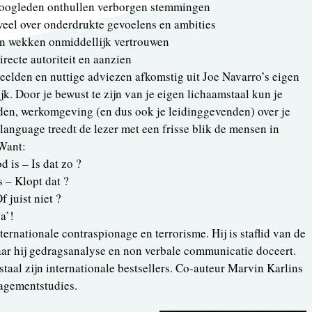
 oogleden onthullen verborgen stemmingen
veel over onderdrukte gevoelens en ambities
en wekken onmiddellijk vertrouwen
recte autoriteit en aanzien
eelden en nuttige adviezen afkomstig uit Joe Navarro’s eigen
jk. Door je bewust te zijn van je eigen lichaamstaal kun je
nden, werkomgeving (en dus ook je leidinggevenden) over je
anguage treedt de lezer met een frisse blik de mensen in
Want:
d is – Is dat zo ?
s – Klopt dat ?
 juist niet ?
a’!
ternationale contraspionage en terrorisme. Hij is staflid van de
ar hij gedragsanalyse en non verbale communicatie doceert.
taal zijn internationale bestsellers. Co-auteur Marvin Karlins
nagementstudies.