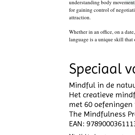
understanding body movements. 
for gaining control of negotiat
attraction.
Whether in an office, on a date
language is a unique skill that 
Speciaal v
Mindful in de natu
Het creatieve mind
met 60 oefeningen 
The Mindfulness Pr
EAN: 978900036111