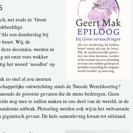
6
ch, net zoals in ‘Grote
enkbeeldige
“Als een donderslag bij
 beurt. Wij, de
 deze decennia, werden in
ng uit onze roes wakker
tig het woord ‘noodlot’ op
k zo snel al zou moeten
schappelijke ontwrichting sinds de Tweede Wereldoorlog?
anouds de grootste gevaren die de mens bedreigen. Geen
ide nog mee te zullen maken in ons deel van de wereld, in de
apandemie uitbrak. Plotseling werden ook wij in het welvarende
 gigantisch gevaar. De hele samenleving kwam tot stilstand.