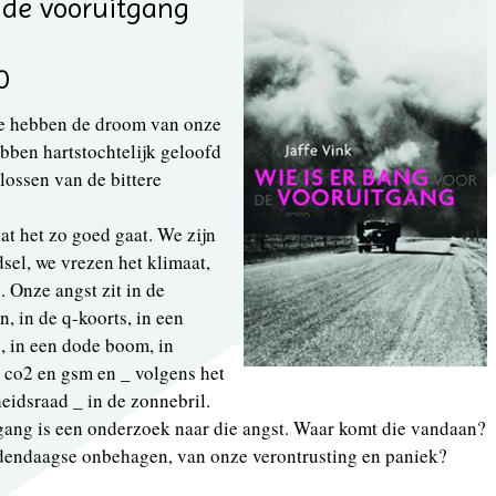
 de vooruitgang
0
 We hebben de droom van onze
ebben hartstochtelijk geloofd
lossen van de bittere
t het zo goed gaat. We zijn
el, we vrezen het klimaat,
. Onze angst zit in de
, in de q-koorts, in een
e, in een dode boom, in
 co2 en gsm en _ volgens het
eidsraad _ in de zonnebril.
tgang is een onderzoek naar die angst. Waar komt die vandaan?
edendaagse onbehagen, van onze verontrusting en paniek?