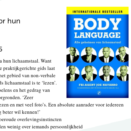
or hun
5
a hun lichaamstaal. Want
e praktijkgerichte gids laat
 het gebied van non-verbale
 lichaamstaal is te ‘lezen’.
voelens en het gedrag van
orgronden. ‘Zeer
iezen en met veel foto’s. Een absolute aanrader voor iedereen
g beter wil kennen!’
 oeroude overlevingsinstincten
len weinig over iemands persoonlijkheid