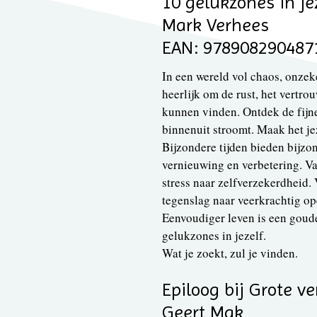
10 gelukzones in je
Mark Verhees
EAN: 978908290487
In een wereld vol chaos, onzeke
heerlijk om de rust, het vertrou
kunnen vinden. Ontdek de fijne
binnenuit stroomt. Maak het jez
Bijzondere tijden bieden bijzo
vernieuwing en verbetering. V
stress naar zelfverzekerdheid.
tegenslag naar veerkrachtig op
Eenvoudiger leven is een goudee
gelukzones in jezelf.
Wat je zoekt, zul je vinden.
Epiloog bij Grote v
Geert Mak