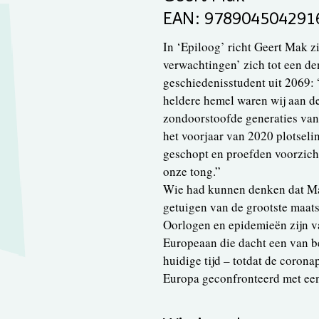
EAN: 978904504291
In ‘Epiloog’ richt Geert Mak zi
verwachtingen’ zich tot een d
geschiedenisstudent uit 2069: 
heldere hemel waren wij aan de
zondoorstoofde generaties van
het voorjaar van 2020 plotseli
geschopt en proefden voorzich
onze tong.”
Wie had kunnen denken dat Ma
getuigen van de grootste maat
Oorlogen en epidemieën zijn v
Europeaan die dacht een van be
huidige tijd – totdat de coron
Europa geconfronteerd met een