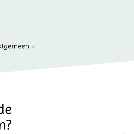
algemeen
de
n?