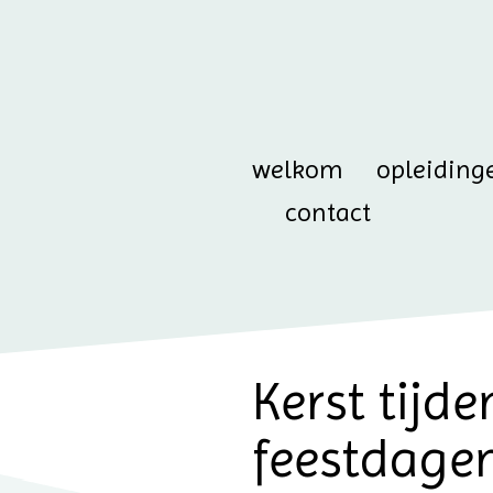
welkom
opleiding
contact
Kerst tijd
feestdagen