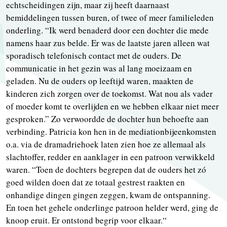
echtscheidingen zijn, maar zij heeft daarnaast
bemiddelingen tussen buren, of twee of meer familieleden
onderling. “Ik werd benaderd door een dochter die mede
namens haar zus belde. Er was de laatste jaren alleen wat
sporadisch telefonisch contact met de ouders. De
communicatie in het gezin was al lang moeizaam en
geladen. Nu de ouders op leeftijd waren, maakten de
kinderen zich zorgen over de toekomst. Wat nou als vader
of moeder komt te overlijden en we hebben elkaar niet meer
gesproken.” Zo verwoordde de dochter hun behoefte aan
verbinding. Patricia kon hen in de mediationbijeenkomsten
o.a. via de dramadriehoek laten zien hoe ze allemaal als
slachtoffer, redder en aanklager in een patroon verwikkeld
waren. “Toen de dochters begrepen dat de ouders het zó
goed wilden doen dat ze totaal gestrest raakten en
onhandige dingen gingen zeggen, kwam de ontspanning.
En toen het gehele onderlinge patroon helder werd, ging de
knoop eruit. Er ontstond begrip voor elkaar.“