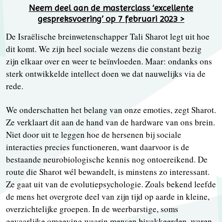
Neem deel aan de masterclass ‘excellente
gespreksvoering’ op 7 februari 2023 >
De Israëlische breinwetenschapper Tali Sharot legt uit hoe
dit komt. We zijn heel sociale wezens die constant bezig
zijn elkaar over en weer te beïnvloeden. Maar: ondanks ons
sterk ontwikkelde intellect doen we dat nauwelijks via de
rede.
We onderschatten het belang van onze emoties, zegt Sharot.
Ze verklaart dit aan de hand van de hardware van ons brein.
Niet door uit te leggen hoe de hersenen bij sociale
interacties precies functioneren, want daarvoor is de
bestaande neurobiologische kennis nog ontoereikend. De
route die Sharot wél bewandelt, is minstens zo interessant.
Ze gaat uit van de evolutiepsychologie. Zoals bekend leefde
de mens het overgrote deel van zijn tijd op aarde in kleine,
overzichtelijke groepen. In de weerbarstige, soms
gevaarlijke omgeving waarin mensen bivakkeerden, waren