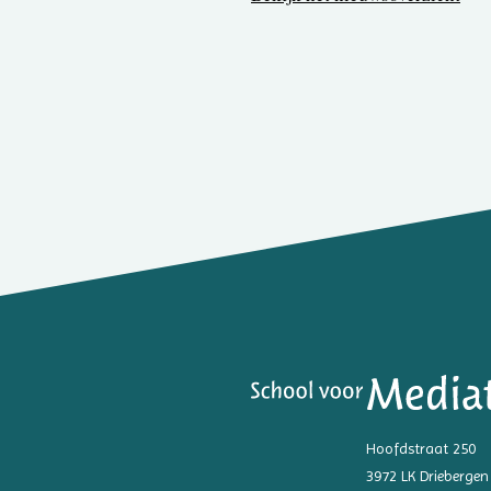
Hoofdstraat 250
3972 LK Driebergen