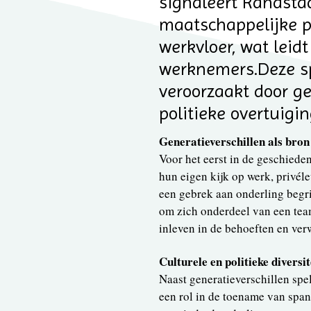
signaleert Randsta
maatschappelijke po
werkvloer, wat lei
werknemers.Deze s
veroorzaakt door ge
politieke overtuig
Generatieverschillen als bro
Voor het eerst in de geschiede
hun eigen kijk op werk, privéle
een gebrek aan onderling begr
om zich onderdeel van een team 
inleven in de behoeften en ver
Culturele en politieke diversi
Naast generatieverschillen spe
een rol in de toename van span