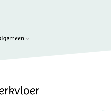
algemeen
erkvloer