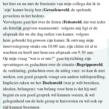
het hier en nu met de frustratie van mijn collega dat ik in
Gevoelensveld
‘zijn’ kamer bezig ben (
, de spelende
gevoelens in het heden).
Feitenveld
Vervolgens gaat het over de feiten (
, dat wat ieder
als feitelijk gegeven waarneemt): volgens mij ligt er de
afspraak dat we die dag ruilen van kamer, volgens
hem gebruikt hij gewoon zijn kamer. Ik ontvang mijn
intervisiegroep straks om 10:00 uur, zijn cliënt zit al te
wachten en heeft met hem een afspraak om 9:30 uur.
Op mijn vraag “wat is er mis?” gaat hij richting zijn
Begrippenveld
opvattingen en gedachten over de situatie (
,
de verklaring, gedachten over, de uitleg van): zo kan ik niet
werken, een goed gesprek vraagt een andere tafelopstelling.
Doelenveld
Impliciet raken we het
(wat je wilt bereiken,
idealen, belangen): van belang voor hem is dat hij snel
begint en een goed gesprek wil kunnen voeren, ik wil
gelegenheid om de hele groep te huisvesten en wil ook op
tijd kunnen beginnen.