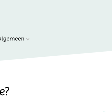
algemeen
e?