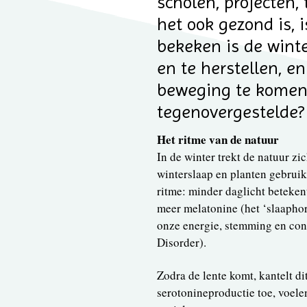
scholen, projecten,
het ook gezond is, 
bekeken is de wint
en te herstellen, en
beweging te komen
tegenovergestelde?
Het ritme van de natuur
In de winter trekt de natuur z
winterslaap en planten gebrui
ritme: minder daglicht beteke
meer melatonine (het ‘slaaphorm
onze energie, stemming en conc
Disorder).
Zodra de lente komt, kantelt d
serotonineproductie toe, voele