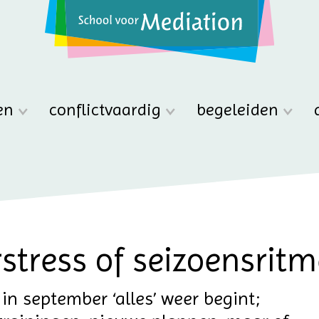
en
conflictvaardig
begeleiden
tress of seizoensritm
 in september ‘alles’ weer begint;