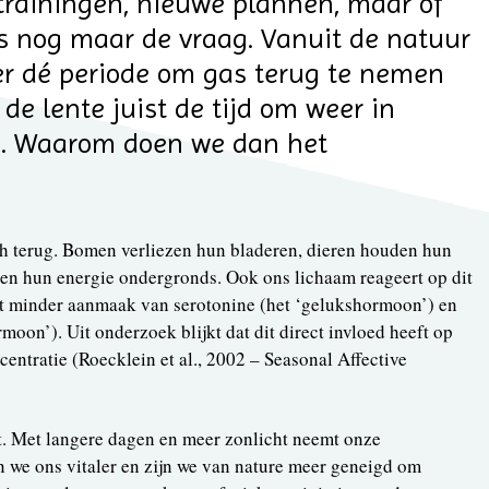
 trainingen, nieuwe plannen, maar of
is nog maar de vraag. Vanuit de natuur
er dé periode om gas terug te nemen
 de lente juist de tijd om weer in
. Waarom doen we dan het
ich terug. Bomen verliezen hun bladeren, dieren houden hun
ken hun energie ondergronds. Ook ons lichaam reageert op dit
nt minder aanmaak van serotonine (het ‘gelukshormoon’) en
oon’). Uit onderzoek blijkt dat dit direct invloed heeft op
entratie (Roecklein et al., 2002 – Seasonal Affective
it. Met langere dagen en meer zonlicht neemt onze
n we ons vitaler en zijn we van nature meer geneigd om