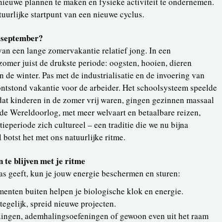
 nieuwe plannen te maken en fysieke activiteit te ondernemen.
tuurlijke startpunt van een nieuwe cyclus.
n september?
van een lange zomervakantie relatief jong. In een
mer juist de drukste periode: oogsten, hooien, dieren
n de winter. Pas met de industrialisatie en de invoering van
ontstond vakantie voor de arbeider. Het schoolsysteem speelde
mdat kinderen in de zomer vrij waren, gingen gezinnen massaal
de Wereldoorlog, met meer welvaart en betaalbare reizen,
eperiode zich cultureel – een traditie die we nu bijna
botst het met ons natuurlijke ritme.
n te blijven met je ritme
gas geeft, kun je jouw energie beschermen en sturen:
menten buiten helpen je biologische klok en energie.
 tegelijk, spreid nieuwe projecten.
lingen, ademhalingsoefeningen of gewoon even uit het raam