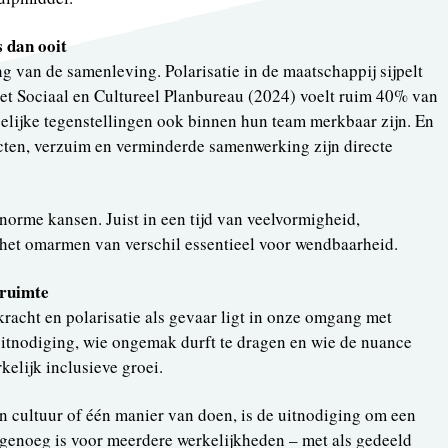
 dan ooit
g van de samenleving. Polarisatie in de maatschappij sijpelt
het Sociaal en Cultureel Planbureau (2024) voelt ruim 40% van
lijke tegenstellingen ook binnen hun team merkbaar zijn. En
licten, verzuim en verminderde samenwerking zijn directe
enorme kansen. Juist in een tijd van veelvormigheid,
 het omarmen van verschil essentieel voor wendbaarheid.
iruimte
 kracht en polarisatie als gevaar ligt in onze omgang met
s uitnodiging, wie ongemak durft te dragen en wie de nuance
kelijk inclusieve groei.
én cultuur of één manier van doen, is de uitnodiging om een
 genoeg is voor meerdere werkelijkheden – met als gedeeld