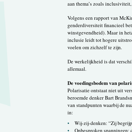
aan thema’s zoals inclusiviteit,
Volgens een rapport van McKins
genderdiversiteit financieel 
winstgevendheid). Maar in hetz
inclusie leidt tot hogere uitst
voelen om zichzelf te zijn.
De werkelijkheid is dat verschil
allemaal.
De voedingsbodem van polari
Polarisatie ontstaat niet uit v
beroemde denker Bart Brandsma 
van standpunten waarbij de nua
in:
Wij-zij-denken: “Zij begrij
Onbesproken spanningen: co