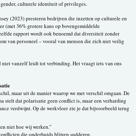
 gender, culturele identiteit of privileges.
ey (2023) presteren bedrijven die inzetten op culturele en
beter (met 36% grotere kans op bovengemiddelde
elfde rapport wordt ook benoemd dat diversiteit zonder
room van personeel – vooral van mensen die zich niet veilig
 niet vanzelf leidt tot verbinding. Het vraagt iets van ons
satie
erschil, maar uit de manier waarop we met verschil omgaan. De
stelt dat polarisatie geen conflict is, maar een verharding
nce verdwijnt. Op de werkvloer zie je dat bijvoorbeeld terug
pen niet hoe wij werken.”
nflicten die onderhuids blijven sudderen.