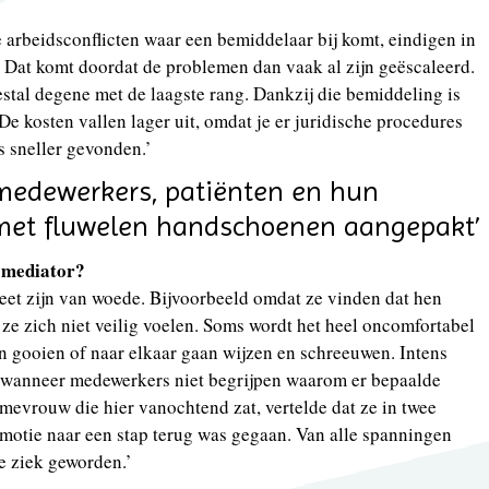
e arbeidsconflicten waar een bemiddelaar bij komt, eindigen in
 Dat komt doordat de problemen dan vaak al zijn geëscaleerd.
tal degene met de laagste rang. Dankzij die bemiddeling is
e kosten vallen lager uit, omdat je er juridische procedures
s sneller gevonden.’
 medewerkers, patiënten en hun
 met fluwelen handschoenen aangepakt’
s mediator?
eet zijn van woede. Bijvoorbeeld omdat ze vinden dat hen
ze zich niet veilig voelen. Soms wordt het heel oncomfortabel
n gooien of naar elkaar gaan wijzen en schreeuwen. Intens
al wanneer medewerkers niet begrijpen waarom er bepaalde
evrouw die hier vanochtend zat, vertelde dat ze in twee
motie naar een stap terug was gegaan. Van alle spanningen
e ziek geworden.’