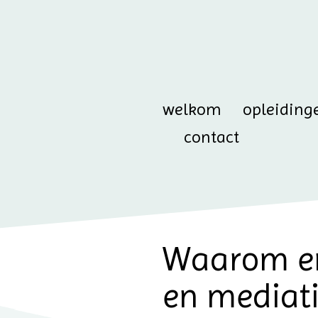
welkom
opleiding
contact
Waarom er 
en mediat