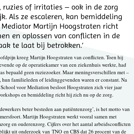
ruzies of irritaties – ook in de zorg
ijk. Als ze escaleren, kan bemiddeling
 Mediator Martijn Hoogstraten richt
en en oplossen van conflicten in de
aak te laat bij betrokken.’
oofdpijn kreeg Martijn Hoogstraten van conflicten. Toen hij
gevende op de operatiekamer van een ziekenhuis werkte, had
 was bepaald geen ruziezoeker. Maar meningsverschillen met –
en, hun familieleden of leidinggevenden waren er constant. Na
 School voor Mediation besloot Hoogstraten zich vier jaar
workshops en bemiddeling richt hij zich nu op de zorg.
dewerkers beter besteden aan patiëntenzorg’, is het motto van
Amersfoort. Martijn Hoogstraten werkt vooral samen met
zorg en ouderenzorg. Cijfers over het aantal arbeidsconflicten
el blijkt uit onderzoek van TNO en CBS dat 26 procent van de