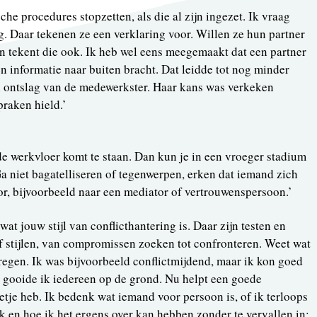
sche procedures stopzetten, als die al zijn ingezet. Ik vraag
. Daar tekenen ze een verklaring voor. Willen ze hun partner
an tekent die ook. Ik heb wel eens meegemaakt dat een partner
n informatie naar buiten bracht. Dat leidde tot nog minder
n ontslag van de medewerkster. Haar kans was verkeken
praken hield.’
 de werkvloer komt te staan. Dan kun je in een vroeger stadium
Ga niet bagatelliseren of tegenwerpen, erken dat iemand zich
oor, bijvoorbeeld naar een mediator of vertrouwenspersoon.’
wat jouw stijl van conflicthantering is. Daar zijn testen en
f stijlen, van compromissen zoeken tot confronteren. Weet wat
egen. Ik was bijvoorbeeld conflictmijdend, maar ik kon goed
d, gooide ik iedereen op de grond. Nu helpt een goede
etje heb. Ik bedenk wat iemand voor persoon is, of ik terloops
 en hoe ik het ergens over kan hebben zonder te vervallen in: