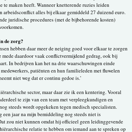
 te maken heeft. Wanneer knetterende ruzies leiden
n arbeidsconflict alles bij elkaar gemiddeld 27 duizend euro.
nde juridische procedures (met de bijbehorende kosten)
 voorkomen.
in de zorg?
ensen hebben daar meer de neiging goed voor elkaar te zorgen
 zie mede daardoor vaak conflictvermijdend gedrag, ook bij
art. In bedrijven kan het na drie waarschuwingen einde
n medewerkers, patiënten en hun familieleden met fluwelen
emt niet weg dat er continu gedoe is.’
iërarchische sector, maar daar zie ik een kentering. Vooral
nderdeel te zijn van een team met verpleegkundigen en
r nog steeds wordt opgekeken tegen medisch specialisten.
g een jaar na mijn bemiddeling nog steeds niet is
at zou niet kunnen omdat hij officieel geen leidinggevende
 hiërarchische relatie te hebben om iemand aan te spreken op