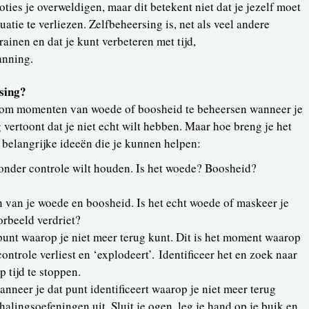
ies je overweldigen, maar dit betekent niet dat je jezelf moet
uatie te verliezen. Zelfbeheersing is, net als veel andere
rainen en dat je kunt verbeteren met tijd,
anning.
rsing?
aat om momenten van woede of boosheid te beheersen wanneer je
vertoont dat je niet echt wilt hebben. Maar hoe breng je het
e belangrijke ideeën die je kunnen helpen:
 onder controle wilt houden. Is het woede? Boosheid?
van je woede en boosheid. Is het echt woede of maskeer je
orbeeld verdriet?
punt waarop je niet meer terug kunt. Dit is het moment waarop
 controle verliest en ‘explodeert’. Identificeer het en zoek naar
 tijd te stoppen.
nneer je dat punt identificeert waarop je niet meer terug
alingsoefeningen uit. Sluit je ogen, leg je hand op je buik en