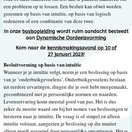
een probleem op te lossen. Een besluit kan ofwel worden
genomen op basis van intuïtie, op basis van logisch
redeneren of een combinatie van deze twee.
In onze
basisopleiding
wordt ruim aandacht besteedt
aan
Dynamische Oordeelsvorming
Kom naar de
kennismakingsavond op 10 of
27 januari 2023!
Besluitvorming op basis van intuïtie
Wanneer je je intuïtie volgt, neem je een beslissing op basis
van je ‘onderbuikgevoelens’. Onderbuikgevoelens bestaan
uit eerdere ervaringen, dingen die je ooit hebt meegemaakt,
gecombineerd met je persoonlijke normen en waarden.
Levenservaring komt meestal goed van pas. Het is dus
zeker de moeite waard om bij het nemen van beslissingen te
luisteren naar je intuïtie. De vraag is of simpel en alleen
intuïtie volstaat, aangezien je beslissing op die manier
alleen wordt gevormd door persoonlijke opvattingen. Het is