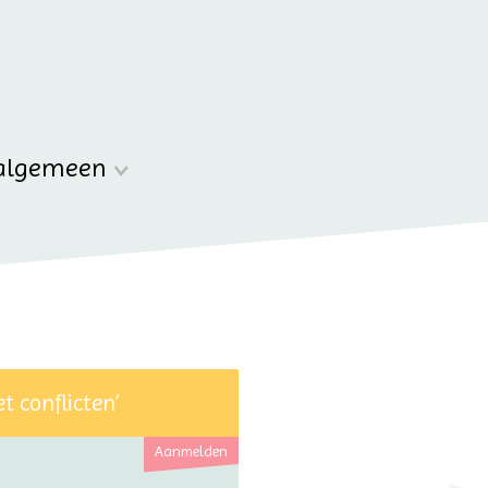
algemeen
 conflicten’
Aanmelden