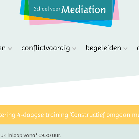
en
conflictvaardig
begeleiden
tering 4-daagse training ‘Constructief omgaan met
ur. Inloop vanaf 09.30 uur.