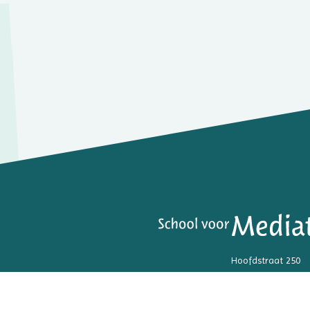
Hoofdstraat 250
3972 LK Driebergen
06 - 5379 5525