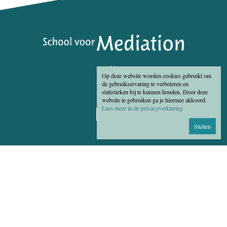
Hoofdstraat 250
Op deze website worden cookies gebruikt om
3972 LK Driebergen
de gebruikservaring te verbeteren en
statistieken bij te kunnen houden. Door deze
06 - 5379 5525
website te gebruiken ga je hiermee akkoord.
Lees meer in de privacyverklaring
Sluiten
Algemene voorwaarden
Disclaimer
Privacy Statement
Cookies