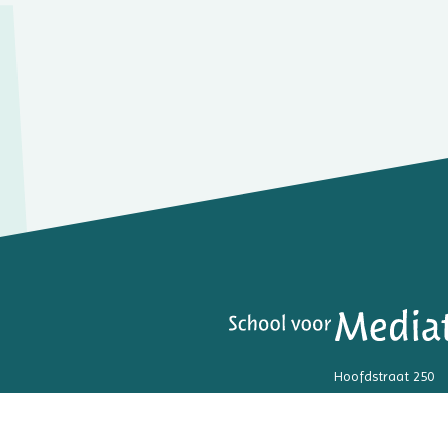
Hoofdstraat 250
3972 LK Driebergen
06 - 5379 5525